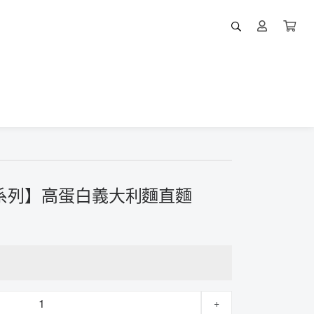
白系列】高蛋白義大利麵直麵
+